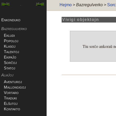
Hejmo
>
Bazregulverko
>
Sorc
Vivigi objektojn
Enkonduko
Bazregulverko
Ekludi
Popoloj
Tiu sorĉo ankoraŭ ne 
Klasoj
Talentoj
Ekipaĵo
Sorĉoj
Statoj
Aliaĵoj
Aventuroj
Mallongigoj
Vortaro
Traduki
Elŝutoj
Kontakto